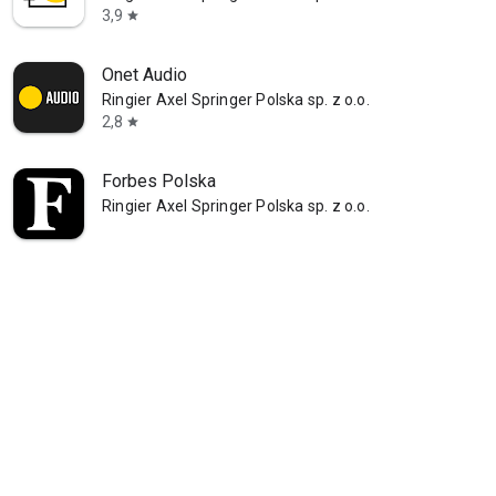
3,9
star
Onet Audio
Ringier Axel Springer Polska sp. z o.o.
2,8
star
Forbes Polska
Ringier Axel Springer Polska sp. z o.o.