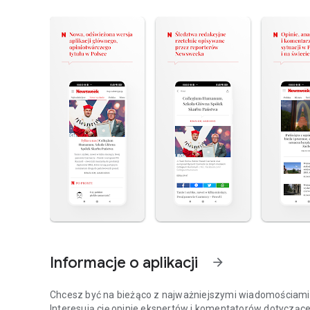
Informacje o aplikacji
arrow_forward
Chcesz być na bieżąco z najważniejszymi wiadomościami z
Interesują cię opinie ekspertów i komentatorów dotyczące