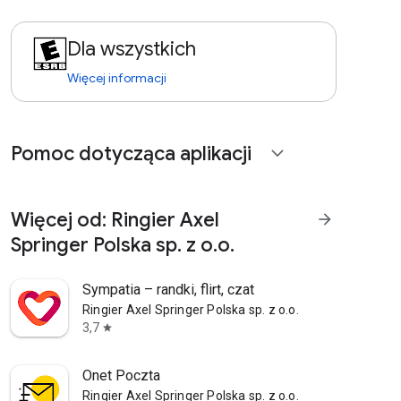
Dla wszystkich
Więcej informacji
Pomoc dotycząca aplikacji
expand_more
Więcej od: Ringier Axel
arrow_forward
Springer Polska sp. z o.o.
Sympatia – randki, flirt, czat
Ringier Axel Springer Polska sp. z o.o.
3,7
star
Onet Poczta
Ringier Axel Springer Polska sp. z o.o.