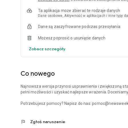
Ta aplikacja może zbierać te rodzaje danych
Dane osobowe, Aktywność w aplikacjach i inne typy da
Dane są zaszyfrowane podczas przesyłania
Możesz poprosić o usunięcie danych
Zobacz szczegóły
Co nowego
Najnowsza wersja przynosi usprawnienia i zwiększoną stabi
pełni możliwości i uzyskać najlepsze wrażenia. Doceniam
Potrzebujesz pomocy? Napisz do nas: pomoc@newsweek.p
flag
Zgłoś naruszenie