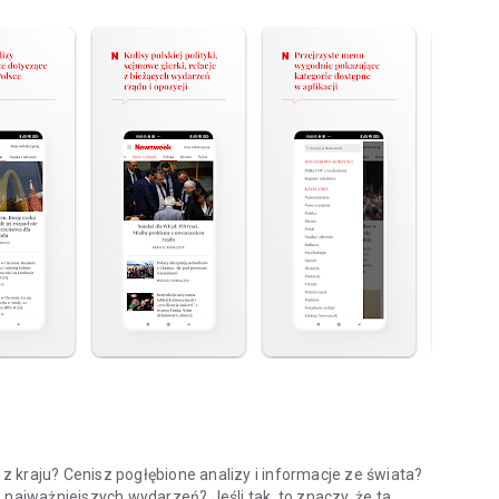
 kraju? Cenisz pogłębione analizy i informacje ze świata?
 najważniejszych wydarzeń? Jeśli tak, to znaczy, że ta