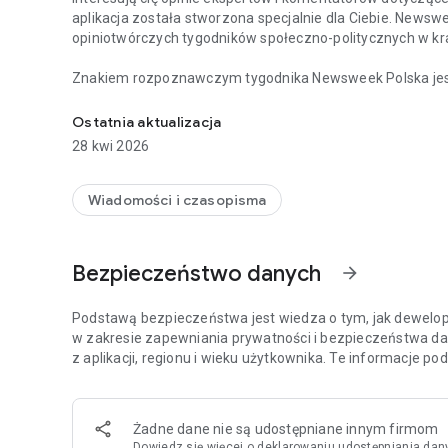
aplikacja została stworzona specjalnie dla Ciebie. Newsw
opiniotwórczych tygodników społeczno-politycznych w kra
Znakiem rozpoznawczym tygodnika Newsweek Polska jest d
Chcesz być na bieżąco z najważniejszymi wiadomościami 
i ze świata, opatrzonych komentarzami najbardziej cenio
Tygodnik Newsweek Polska to także wywiady z autorytet
Ostatnia aktualizacja
ważnych wydarzeń zachodzących w Polsce i za granicą.
28 kwi 2026
Na łamach tygodnika publikują również cenieni publicyści,
Meller.
Wiadomości i czasopisma
Aplikacja Newsweek Polska umożliwia dostęp nie tylko do 
wszystkich magazynów – np. „Newsweeka Historia”, Newsweek Psy
Bezpieczeństwo danych
arrow_forward
wydań specjalnych.
Więcej szczegółów dotyczących subskrypcji, politykę pryw
Podstawą bezpieczeństwa jest wiedza o tym, jak dewelope
stronie: https://premium.onet.pl/regulamin
w zakresie zapewniania prywatności i bezpieczeństwa da
z aplikacji, regionu i wieku użytkownika. Te informacje p
Żadne dane nie są udostępniane innym firmom
Dowiedz się więcej
o deklarowaniu udostępniania dan