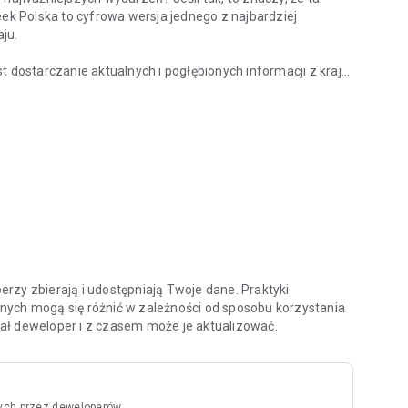
eek Polska to cyfrowa wersja jednego z najbardziej
ju.
ostarczanie aktualnych i pogłębionych informacji z kraju
z kraju?
nych specjalistów oraz ekspertów w swoich dziedzinach.
ami i ciekawymi osobowościami na temat procesów oraz
 tacy jak Zbigniew Hołdys, Krzysztof Materna czy Marcin
aktualnych i archiwalnych numerów tygodnika, ale także do
chologia”, „Newsweek Zdrowie”, oraz wszystkich
atności oraz zasady użytkowania aplikacji znajdziesz na
rzy zbierają i udostępniają Twoje dane. Praktyki
nych mogą się różnić w zależności od sposobu korzystania
odał deweloper i z czasem może je aktualizować.
ych przez deweloperów